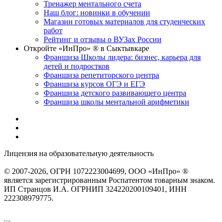
Тренажер ментального счета
Наш блог: новинки в обучении
Магазин готовых материалов для студенческих
работ
Рейтинг и отзывы о ВУЗах России
Откройте «ИнПро» ® в Сыктывкаре
Франшиза Школы лидера: бизнес, карьера для
детей и подростков
Франшиза репетиторского центра
Франшиза курсов ОГЭ и ЕГЭ
Франшиза детского развивающего центра
Франшиза школы ментальной арифметики
Лицензия на образовательную деятельность
серия 22Л01 №
0002491
© 2007-2026, ОГРН 1072223004699, ООО «ИнПро» ®
является зарегистрированным Роспатентом товарным знаком.
ИП Странцов И.А. ОГРНИП 324220200109401, ИНН
222308979775.
Разработка сайтов
веб-студия «Rouks»