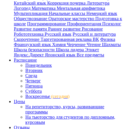
Китайский язык
Коррекция почерка
Литература
Логопед
Математика
Ментальная арифметика
Мультипликация
Начальные классы
Немецкий язык
Обществознание
Ораторское мастерство
Подготовка к
школе
Программирование
Профориентация
Психолог
Развитие памяти
Раннее развитие
Рисование
Робототехника
Русский язык
Русский и литература
Скорочтение
Таргетированная реклама ВК
Физика
Французский язык
Химия
Черчение
Чтение
Шахматы
Школа безопасности
Школа лидера
Этикет
Яндекс.Директ
Японский язык
Все предметы
Расписание
Понедельник
Вторник
Среда
Четверг
Пятница
Суббота
Воскресенье
(сегодня)
Цены
На репетиторство, курсы, развивающие
программы
На тьюторство для студентов по дипломным,
курсовым
Отзывы