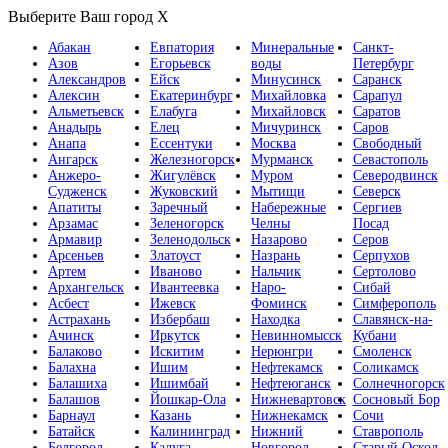
Выберите Ваш город
X
Абакан
Евпатория
Минеральные
Санкт-
Азов
Егорьевск
воды
Петербург
Александров
Ейск
Минусинск
Саранск
Алексин
Екатеринбург
Михайловка
Сарапул
Альметьевск
Елабуга
Михайловск
Саратов
Анадырь
Елец
Мичуринск
Саров
Анапа
Ессентуки
Москва
Свободный
Ангарск
Железногорск
Мурманск
Севастополь
Анжеро-
Жигулёвск
Муром
Северодвинск
Судженск
Жуковский
Мытищи
Северск
Апатиты
Заречный
Набережные
Сергиев
Арзамас
Зеленогорск
Челны
Посад
Армавир
Зеленодольск
Назарово
Серов
Арсеньев
Златоуст
Назрань
Серпухов
Артем
Иваново
Нальчик
Сертолово
Архангельск
Ивантеевка
Наро-
Сибай
Асбест
Ижевск
Фоминск
Симферополь
Астрахань
Избербаш
Находка
Славянск-на-
Ачинск
Иркутск
Невинномысск
Кубани
Балаково
Искитим
Нерюнгри
Смоленск
Балахна
Ишим
Нефтекамск
Соликамск
Балашиха
Ишимбай
Нефтеюганск
Солнечногорск
Балашов
Йошкар-Ола
Нижневартовск
Сосновый Бор
Барнаул
Казань
Нижнекамск
Сочи
Батайск
Калининград
Нижний
Ставрополь
Белгород
Калуга
Новгород
Старый Оскол