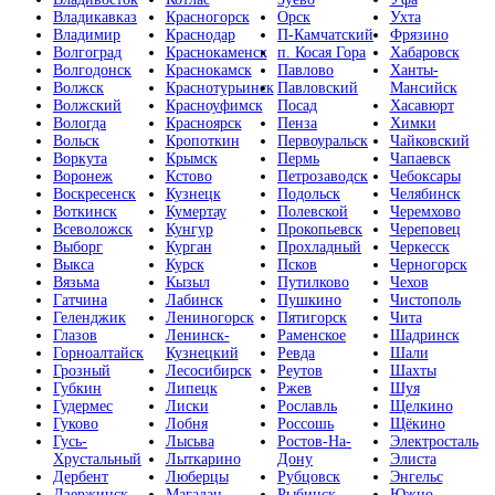
Владикавказ
Красногорск
Орск
Ухта
Владимир
Краснодар
П-Камчатский
Фрязино
Волгоград
Краснокаменск
п. Косая Гора
Хабаровск
Волгодонск
Краснокамск
Павлово
Ханты-
Волжск
Краснотурьинск
Павловский
Мансийск
Волжский
Красноуфимск
Посад
Хасавюрт
Вологда
Красноярск
Пенза
Химки
Вольск
Кропоткин
Первоуральск
Чайковский
Воркута
Крымск
Пермь
Чапаевск
Воронеж
Кстово
Петрозаводск
Чебоксары
Воскресенск
Кузнецк
Подольск
Челябинск
Воткинск
Кумертау
Полевской
Черемхово
Всеволожск
Кунгур
Прокопьевск
Череповец
Выборг
Курган
Прохладный
Черкесск
Выкса
Курск
Псков
Черногорск
Вязьма
Кызыл
Путилково
Чехов
Гатчина
Лабинск
Пушкино
Чистополь
Геленджик
Лениногорск
Пятигорск
Чита
Глазов
Ленинск-
Раменское
Шадринск
Горноалтайск
Кузнецкий
Ревда
Шали
Грозный
Лесосибирск
Реутов
Шахты
Губкин
Липецк
Ржев
Шуя
Гудермес
Лиски
Рославль
Щелкино
Гуково
Лобня
Россошь
Щёкино
Гусь-
Лысьва
Ростов-На-
Электросталь
Хрустальный
Лыткарино
Дону
Элиста
Дербент
Люберцы
Рубцовск
Энгельс
Дзержинск
Магадан
Рыбинск
Южно-