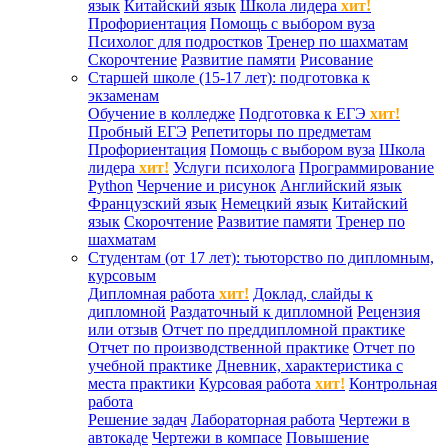
язык
Китайский язык
Школа лидера
хит!
Профориентация
Помощь с выбором вуза
Психолог для подростков
Тренер по шахматам
Скорочтение
Развитие памяти
Рисование
Старшей школе (15-17 лет): подготовка к
экзаменам
Обучение в колледже
Подготовка к ЕГЭ
хит!
Пробный ЕГЭ
Репетиторы по предметам
Профориентация
Помощь с выбором вуза
Школа
лидера
хит!
Услуги психолога
Программирование
Python
Черчение и рисунок
Английский язык
Французский язык
Немецкий язык
Китайский
язык
Скорочтение
Развитие памяти
Тренер по
шахматам
Студентам (от 17 лет): тьюторство по дипломным,
курсовым
Дипломная работа
хит!
Доклад, слайды к
дипломной
Раздаточный к дипломной
Рецензия
или отзыв
Отчет по преддипломной практике
Отчет по производственной практике
Отчет по
учебной практике
Дневник, характеристика с
места практики
Курсовая работа
хит!
Контрольная
работа
Решение задач
Лабораторная работа
Чертежи в
автокаде
Чертежи в компасе
Повышение