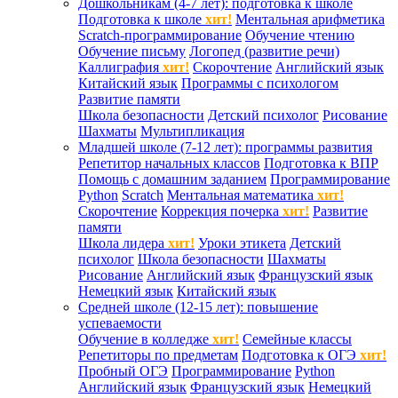
Дошкольникам (4-7 лет): подготовка к школе
Подготовка к школе
хит!
Ментальная арифметика
Scratch-программирование
Обучение чтению
Обучение письму
Логопед (развитие речи)
Каллиграфия
хит!
Скорочтение
Английский язык
Китайский язык
Программы с психологом
Развитие памяти
Школа безопасности
Детский психолог
Рисование
Шахматы
Мультипликация
Младшей школе (7-12 лет): программы развития
Репетитор начальных классов
Подготовка к ВПР
Помощь с домашним заданием
Программирование
Python
Scratch
Ментальная математика
хит!
Скорочтение
Коррекция почерка
хит!
Развитие
памяти
Школа лидера
хит!
Уроки этикета
Детский
психолог
Школа безопасности
Шахматы
Рисование
Английский язык
Французский язык
Немецкий язык
Китайский язык
Средней школе (12-15 лет): повышение
успеваемости
Обучение в колледже
хит!
Семейные классы
Репетиторы по предметам
Подготовка к ОГЭ
хит!
Пробный ОГЭ
Программирование
Python
Английский язык
Французский язык
Немецкий