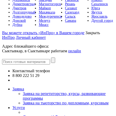
Димитровград
Магнитогорск
Рязань
Сахалинск
Дмитров
Майкоп
Салават
Юрга
Долгопрудный
Махачкала
Салехард
Якутск
Домодедово
Междуреченск
Сальск
Ярославль
Донской
Мелеуз
Самара
Другой город
Дубна
Миасс
Вы можете открыть «ИнПро» в Вашем городе
Закрыть
ИнПро
Личный кабинет
Адрес ближайшего офиса:
Сыктывкар, в Сыктывкаре работаем
онлайн
Контактный телефон
8 800 222 51 29
Все контакты
Заявка
Заявка на репетиторство, курсы, развивающие
программы
Заявка на тьюторство по дипломным, курсовым
Услуги