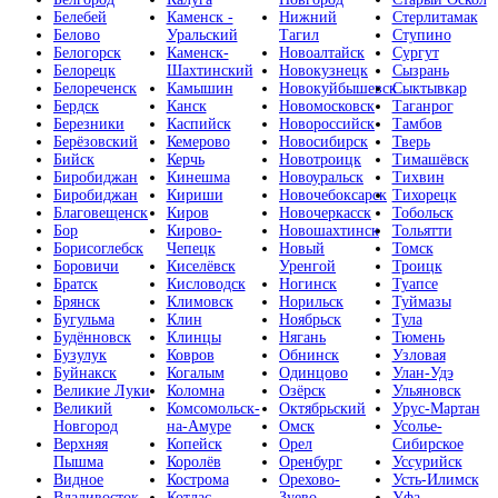
Белебей
Каменск -
Нижний
Стерлитамак
Белово
Уральский
Тагил
Ступино
Белогорск
Каменск-
Новоалтайск
Сургут
Белорецк
Шахтинский
Новокузнецк
Сызрань
Белореченск
Камышин
Новокуйбышевск
Сыктывкар
Бердск
Канск
Новомосковск
Таганрог
Березники
Каспийск
Новороссийск
Тамбов
Берёзовский
Кемерово
Новосибирск
Тверь
Бийск
Керчь
Новотроицк
Тимашёвск
Биробиджан
Кинешма
Новоуральск
Тихвин
Биробиджан
Кириши
Новочебоксарск
Тихорецк
Благовещенск
Киров
Новочеркасск
Тобольск
Бор
Кирово-
Новошахтинск
Тольятти
Борисоглебск
Чепецк
Новый
Томск
Боровичи
Киселёвск
Уренгой
Троицк
Братск
Кисловодск
Ногинск
Туапсе
Брянск
Климовск
Норильск
Туймазы
Бугульма
Клин
Ноябрьск
Тула
Будённовск
Клинцы
Нягань
Тюмень
Бузулук
Ковров
Обнинск
Узловая
Буйнакск
Когалым
Одинцово
Улан-Удэ
Великие Луки
Коломна
Озёрск
Ульяновск
Великий
Комсомольск-
Октябрьский
Урус-Мартан
Новгород
на-Амуре
Омск
Усолье-
Верхняя
Копейск
Орел
Сибирское
Пышма
Королёв
Оренбург
Уссурийск
Видное
Кострома
Орехово-
Усть-Илимск
Владивосток
Котлас
Зуево
Уфа