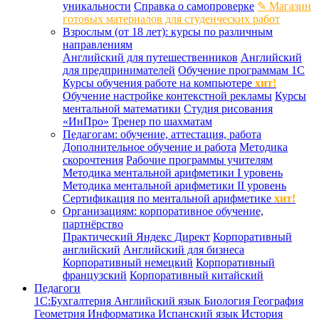
уникальности
Справка о самопроверке
✎ Магазин
готовых материалов для студенческих работ
Взрослым (от 18 лет): курсы по различным
направлениям
Английский для путешественников
Английский
для предпринимателей
Обучение программам 1С
Курсы обучения работе на компьютере
хит!
Обучение настройке контекстной рекламы
Курсы
ментальной математики
Студия рисования
«ИнПро»
Тренер по шахматам
Педагогам: обучение, аттестация, работа
Дополнительное обучение и работа
Методика
скорочтения
Рабочие программы учителям
Методика ментальной арифметики I уровень
Методика ментальной арифметики II уровень
Сертификация по ментальной арифметике
хит!
Организациям: корпоративное обучение,
партнёрство
Практический Яндекс Директ
Корпоративный
английский
Английский для бизнеса
Корпоративный немецкий
Корпоративный
французский
Корпоративный китайский
Педагоги
1С:Бухгалтерия
Английский язык
Биология
География
Геометрия
Информатика
Испанский язык
История